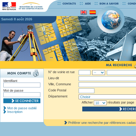
samedi 8 août 2026
N° de voirie et rue
Lieu-dit
Identifiant
Ville, Commune
Code Postal
Mot de passe
Département
Afficher
résultats par page
Mot de passe oublié
Inscription
Préférer une recherche par références cadas