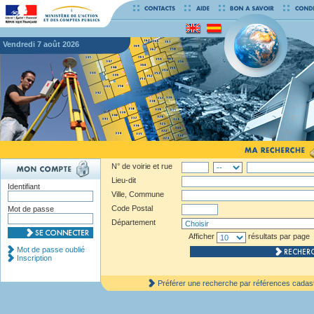
vendredi 7 août 2026
N° de voirie et rue
Lieu-dit
Identifiant
Ville, Commune
Code Postal
Mot de passe
Département
Afficher
résultats par page
Mot de passe oublié
Inscription
Préférer une recherche par références cadas