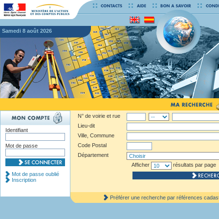
samedi 8 août 2026
N° de voirie et rue
Lieu-dit
Identifiant
Ville, Commune
Code Postal
Mot de passe
Département
Afficher
résultats par page
Mot de passe oublié
Inscription
Préférer une recherche par références cadas