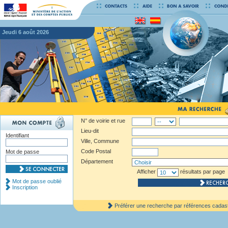
jeudi 6 août 2026
N° de voirie et rue
Lieu-dit
Identifiant
Ville, Commune
Code Postal
Mot de passe
Département
Afficher
résultats par page
Mot de passe oublié
Inscription
Préférer une recherche par références cadas