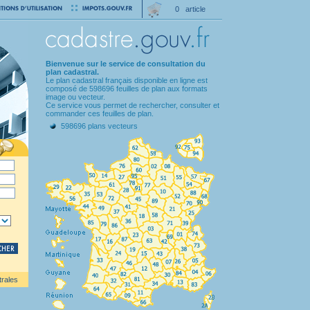
0 article
Bienvenue sur le service de consultation du
plan cadastral.
Le plan cadastral français disponible en ligne est
composé de 598696 feuilles de plan aux formats
image ou vecteur.
Ce service vous permet de rechercher, consulter et
commander ces feuilles de plan.
598696 plans vecteurs
trales