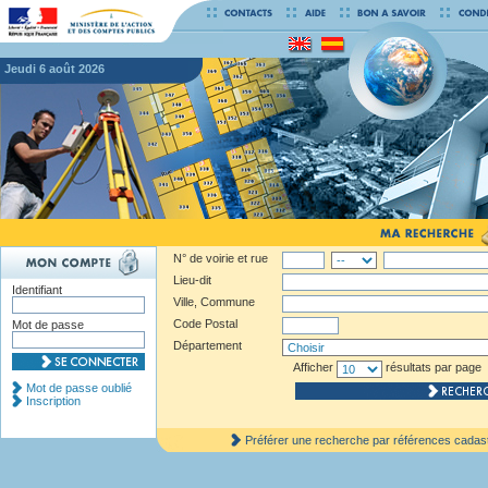
jeudi 6 août 2026
N° de voirie et rue
Lieu-dit
Identifiant
Ville, Commune
Code Postal
Mot de passe
Département
Afficher
résultats par page
Mot de passe oublié
Inscription
Préférer une recherche par références cadas