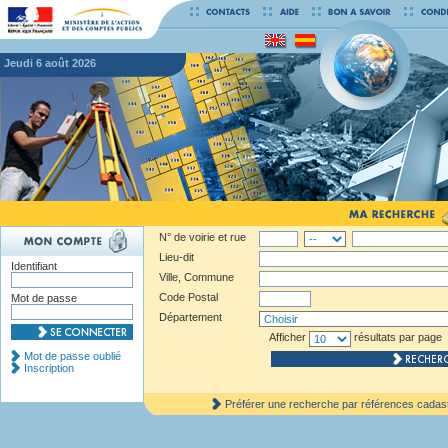
jeudi 6 août 2026
N° de voirie et rue
Lieu-dit
Identifiant
Ville, Commune
Code Postal
Mot de passe
Département
Afficher
résultats par page
Mot de passe oublié
Inscription
Préférer une recherche par références cadas