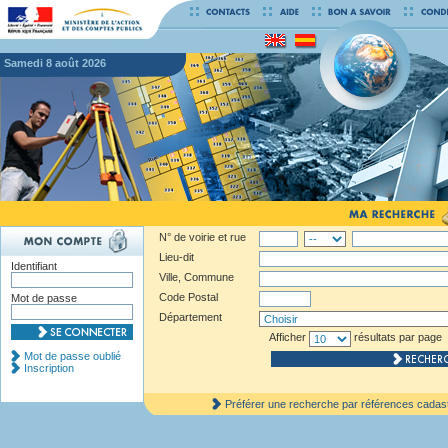
samedi 8 août 2026
N° de voirie et rue
Lieu-dit
Identifiant
Ville, Commune
Code Postal
Mot de passe
Département
Afficher
résultats par page
Mot de passe oublié
Inscription
Préférer une recherche par références cadas