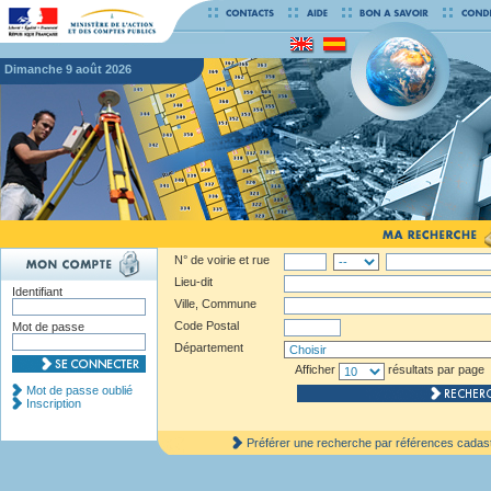
dimanche 9 août 2026
N° de voirie et rue
Lieu-dit
Identifiant
Ville, Commune
Code Postal
Mot de passe
Département
Afficher
résultats par page
Mot de passe oublié
Inscription
Préférer une recherche par références cadas