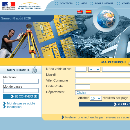
samedi 8 août 2026
N° de voirie et rue
Lieu-dit
Identifiant
Ville, Commune
Code Postal
Mot de passe
Département
Afficher
résultats par page
Mot de passe oublié
Inscription
Préférer une recherche par références cadas