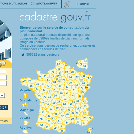
0 article
Bienvenue sur le service de consultation du
plan cadastral.
Le plan cadastral français disponible en ligne est
composé de 598692 feuilles de plan aux formats
image ou vecteur.
Ce service vous permet de rechercher, consulter et
commander ces feuilles de plan.
598692 plans vecteurs
trales