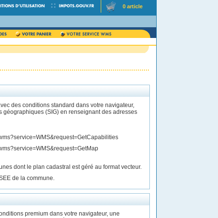
0 article
ec des conditions standard dans votre navigateur,
s géographiques (SIG) en renseignant des adresses
EE].wms?service=WMS&request=GetCapabilities
SEE].wms?service=WMS&request=GetMap
s dont le plan cadastral est géré au format vecteur.
INSEE de la commune.
nditions premium dans votre navigateur, une