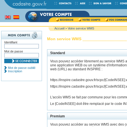
Accueil
> Votre service WMS
Mon service WMS
Identifiant
Mot de passe
Standard
Vous pouvez accéder librement au service WMS av
une application WEB ou un système d'information
Mot de passe oublié
web (URL) au standard INSPIRE :
Inscription
https://inspire.cadastre.gouv.fr/scpc/[CodeINS
https://inspire.cadastre.gouv.fr/scpc/[CodeIN
L'accès WMS se fait par commune pour les commune
Le [CodeINSEE] doit être remplacé par le code 
Premium
Vous pouvez accéder au service WMS avec des co