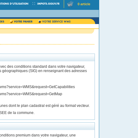
0 article
ec des conditions standard dans votre navigateur,
s géographiques (SIG) en renseignant des adresses
EE].wms?service=WMS&request=GetCapabilities
SEE].wms?service=WMS&request=GetMap
s dont le plan cadastral est géré au format vecteur.
INSEE de la commune.
nditions premium dans votre navigateur, une