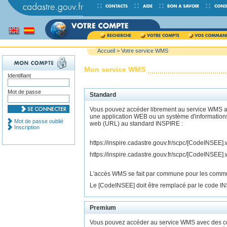
Accueil
> Votre service WMS
Mon service WMS
Identifiant
Mot de passe
Standard
Vous pouvez accéder librement au service WMS av
une application WEB ou un système d'information
Mot de passe oublié
web (URL) au standard INSPIRE :
Inscription
https://inspire.cadastre.gouv.fr/scpc/[CodeINS
https://inspire.cadastre.gouv.fr/scpc/[CodeIN
L'accès WMS se fait par commune pour les commune
Le [CodeINSEE] doit être remplacé par le code 
Premium
Vous pouvez accéder au service WMS avec des co