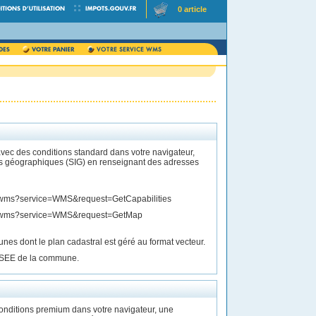
0 article
ec des conditions standard dans votre navigateur,
s géographiques (SIG) en renseignant des adresses
EE].wms?service=WMS&request=GetCapabilities
SEE].wms?service=WMS&request=GetMap
s dont le plan cadastral est géré au format vecteur.
INSEE de la commune.
nditions premium dans votre navigateur, une