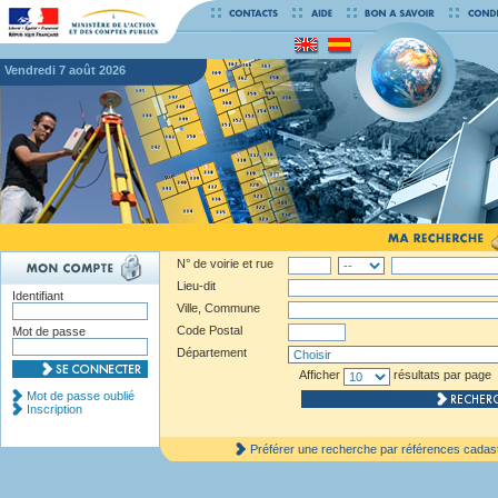
vendredi 7 août 2026
N° de voirie et rue
Lieu-dit
Identifiant
Ville, Commune
Code Postal
Mot de passe
Département
Afficher
résultats par page
Mot de passe oublié
Inscription
Préférer une recherche par références cadas