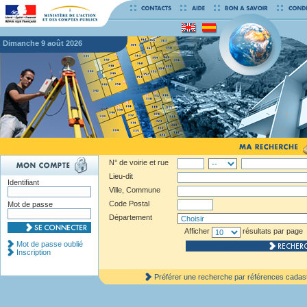
dimanche 9 août 2026
N° de voirie et rue
Lieu-dit
Identifiant
Ville, Commune
Code Postal
Mot de passe
Département
Afficher
résultats par page
Mot de passe oublié
Inscription
Préférer une recherche par références cadas