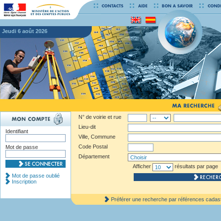
jeudi 6 août 2026
N° de voirie et rue
Lieu-dit
Identifiant
Ville, Commune
Code Postal
Mot de passe
Département
Afficher
résultats par page
Mot de passe oublié
Inscription
Préférer une recherche par références cadas